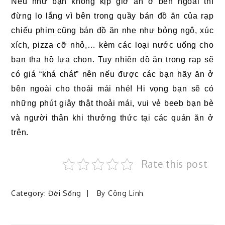
Nếu như bạn không kịp giờ ăn ở bên ngoài thì
đừng lo lắng vì bên trong quầy bán đồ ăn của rạp
chiếu phim cũng bán đồ ăn nhẹ như bỏng ngô, xúc
xích, pizza cỡ nhỏ,… kèm các loại nước uống cho
bạn tha hồ lựa chọn. Tuy nhiên đồ ăn trong rạp sẽ
có giá “khá chát” nên nếu được các bạn hãy ăn ở
bên ngoài cho thoải mái nhé! Hi vọng bạn sẽ có
những phút giây thật thoải mái, vui vẻ beeb bạn bè
và người thân khi thưởng thức tại các quán ăn ở
trên.
Rate this post
Category:
Đời Sống
By
Công Linh