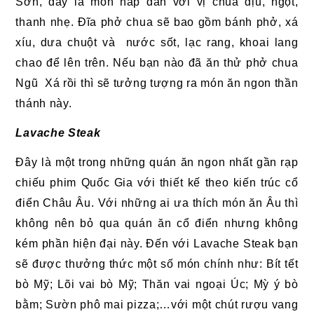
Sơn, đây là món hấp dẫn với vị chua dịu, ngọt,
thanh nhẹ. Đĩa phở chua sẽ bao gồm bánh phở, xá
xíu, dưa chuột và nước sốt, lạc rang, khoai lang
chao để lên trên. Nếu bạn nào đã ăn thử phở chua
Ngũ Xá rồi thì sẽ tưởng tượng ra món ăn ngon thần
thánh này.
Lavache Steak
Đây là một trong những quán ăn ngon nhất gần rạp
chiếu phim Quốc Gia với thiết kế theo kiến trúc cổ
điển Châu Âu. Với những ai ưa thích món ăn Âu thì
không nên bỏ qua quán ăn cổ điển nhưng không
kém phần hiện đại này. Đến với Lavache Steak bạn
sẽ được thưởng thức một số món chính như: Bít tết
bò Mỹ; Lõi vai bò Mỹ; Thăn vai ngoại Úc; Mỳ ý bò
bằm; Sườn phô mai pizza;…với một chút rượu vang