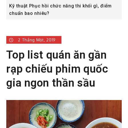
ồi chức năng thi khối gì, điểm
Tổng hợp thông tin 
êu?
2 Tháng Một, 2019
Top list quán ăn gần
rạp chiếu phim quốc
gia ngon thần sầu