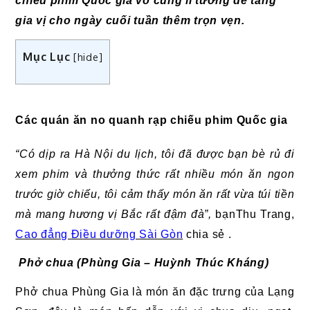
chiếu phim Quốc gia vô cùng lí tưởng để tăng
gia vị cho ngày cuối tuần thêm trọn vẹn.
Mục Lục
[
hide
]
Các quán ăn no quanh rạp chiếu phim Quốc gia
“Có dịp ra Hà Nội du lịch, tôi đã được bạn bè rủ đi
xem phim và thưởng thức rất nhiều món ăn ngon
trước giờ chiếu, tôi cảm thấy món ăn rất vừa túi tiền
mà mang hương vị Bắc rất đậm đà”,
bạnThu Trang,
Cao đẳng Điều dưỡng Sài Gòn
chia sẻ .
Phở chua (Phùng Gia – Huỳnh Thúc Kháng)
Phở chua Phùng Gia là món ăn đặc trưng của Lạng