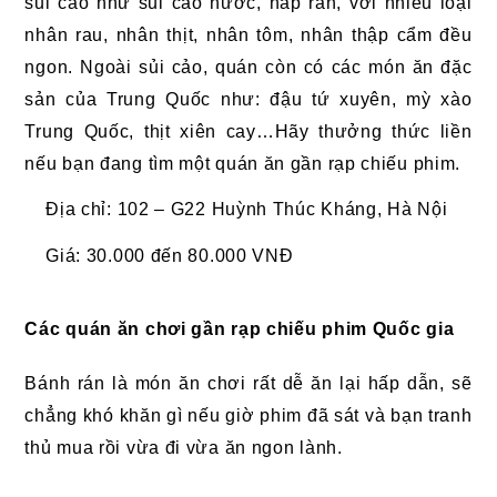
sủi cảo như sủi cảo nước, hấp rán, với nhiều loại
nhân rau, nhân thịt, nhân tôm, nhân thập cẩm đều
ngon. Ngoài sủi cảo, quán còn có các món ăn đặc
sản của Trung Quốc như: đậu tứ xuyên, mỳ xào
Trung Quốc, thịt xiên cay…Hãy thưởng thức liền
nếu bạn đang tìm một quán ăn gần rạp chiếu phim.
Địa chỉ: 102 – G22 Huỳnh Thúc Kháng, Hà Nội
Giá: 30.000 đến 80.000 VNĐ
Các quán ăn chơi gần rạp chiếu phim Quốc gia
Bánh rán là món ăn chơi rất dễ ăn lại hấp dẫn, sẽ
chẳng khó khăn gì nếu giờ phim đã sát và bạn tranh
thủ mua rồi vừa đi vừa ăn ngon lành.