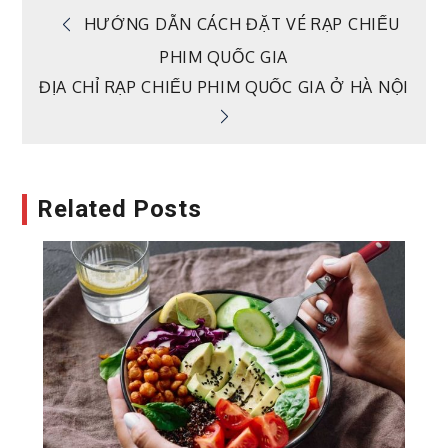
Điều
HƯỚNG DẪN CÁCH ĐẶT VÉ RẠP CHIẾU
PHIM QUỐC GIA
hướng
ĐỊA CHỈ RẠP CHIẾU PHIM QUỐC GIA Ở HÀ NỘI
bài
viết
Related Posts