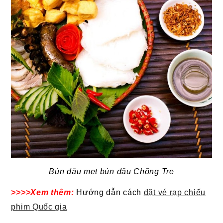
Bún đậu mẹt bún đậu Chõng Tre
>>>>Xem thêm:
Hướng dẫn cách
đặt vé rạp chiếu
phim Quốc gia