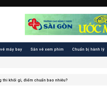
ặt phòng trực tuyến hàng
 vé máy bay
Săn vé xem phim
Chuẩn bị hành lý
 dưỡng hạng 2 từ A-Z
 A00 được không? Những trường nào đào tạo?
 thi khối gì, điểm chuẩn bao nhiêu?
 dưỡng hạng 2 từ A-Z
 A00 được không? Những trường nào đào tạo?