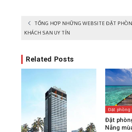
Điều
TỔNG HỢP NHỮNG WEBSITE ĐẶT PHÒ
KHÁCH SẠN UY TÍN
hướng
bài
Related Posts
viết
Đặt phòng 
Đặt phòng
Nẵng mùa 