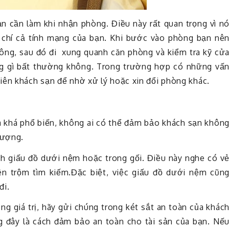
ạn cần làm khi nhận phòng. Điều này rất quan trọng vì n
 chí cả tính mạng của bạn. Khi bước vào phòng bạn nê
ông, sau đó đi xung quanh căn phòng và kiểm tra kỹ cử
g gì bất thường không. Trong trường hợp có những vấ
iên khách sạn để nhờ xử lý hoặc xin đổi phòng khác.
a khá phổ biến, không ai có thể đảm bảo khách sạn khôn
lượng.
ch giấu đồ dưới nệm hoặc trong gối. Điều này nghe có v
ên trộm tìm kiếm.Đặc biệt, việc giấu đồ dưới nệm cũn
đi.
 giá trị, hãy gửi chúng trong két sắt an toàn của khác
 đây là cách đảm bảo an toàn cho tài sản của bạn. Nế