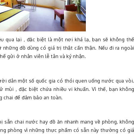
ều qua lại , đặc biệt là một nơi khá lạ, bạn sẽ không th
iữ những đồ dùng có giá trị thật cẩn thận. Nếu đi ra ngoà
hể gửi ở nhân viên lễ tân và ký nhận.
ười dân một số quốc gia có thói quen uống nước qua vòi
mùi , đặc biệt chứa nhiều vi khuẩn. Vì thế, bạn khôn
g chai để đảm bảo an toàn.
 bị sẵn chai nước hay đồ ăn nhanh mang về phòng, khôn
ng phòng vì những thực phẩm có sẵn này thường có gi