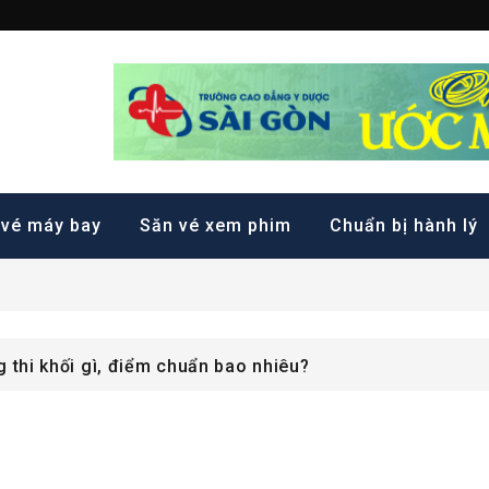
ặt phòng trực tuyến hàng
 vé máy bay
Săn vé xem phim
Chuẩn bị hành lý
 dưỡng hạng 2 từ A-Z
 A00 được không? Những trường nào đào tạo?
 thi khối gì, điểm chuẩn bao nhiêu?
 dưỡng hạng 2 từ A-Z
 A00 được không? Những trường nào đào tạo?